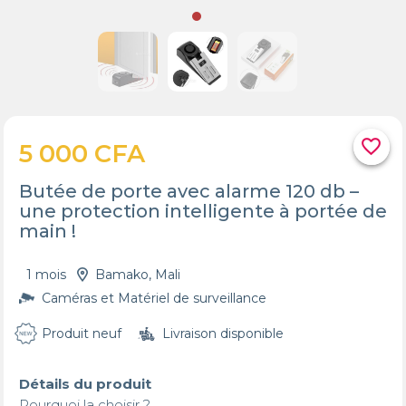
favorite_border
5 000 CFA
Butée de porte avec alarme 120 db –
une protection intelligente à portée de
main !
1 mois
Bamako, Mali
Caméras et Matériel de surveillance
Produit neuf
Livraison disponible
Détails du produit
Pourquoi la choisir ?
