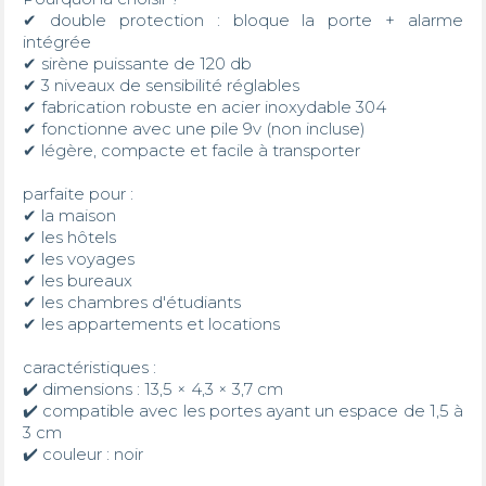
✔ double protection : bloque la porte + alarme 
intégrée

✔ sirène puissante de 120 db

✔ 3 niveaux de sensibilité réglables

✔ fabrication robuste en acier inoxydable 304

✔ fonctionne avec une pile 9v (non incluse)

✔ légère, compacte et facile à transporter

parfaite pour :

✔ la maison

✔ les hôtels

✔ les voyages

✔ les bureaux

✔ les chambres d'étudiants

✔ les appartements et locations

caractéristiques :

✔️ dimensions : 13,5 × 4,3 × 3,7 cm

✔️ compatible avec les portes ayant un espace de 1,5 à 
3 cm

✔️ couleur : noir
