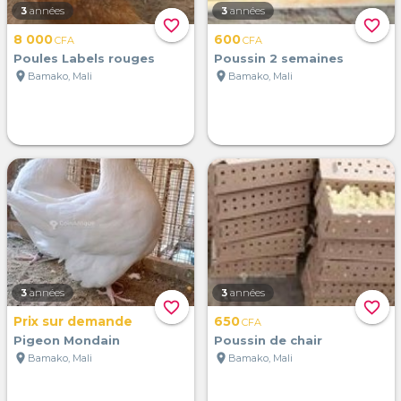
3
années
3
années
favorite_border
favorite_border
8 000
600
CFA
CFA
Poules Labels rouges
Poussin 2 semaines
location_on
location_on
Bamako, Mali
Bamako, Mali
3
années
3
années
favorite_border
favorite_border
Prix sur demande
650
CFA
Pigeon Mondain
Poussin de chair
location_on
location_on
Bamako, Mali
Bamako, Mali