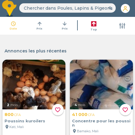
search
access_time
arrow_upward
arrow_downward
Date
Prix
Prix
Top
Annonces les plus récentes
2
mois
4
mois
favorite_border
favorite_border
800
41 000
CFA
CFA
Poussins kuroilers
Concentre pour les poussi
n
location_on
Kati, Mali
location_on
Bamako, Mali