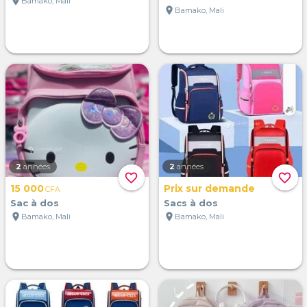
location_on
Bamako, Mali
location_on
Bamako, Mali
2
années
2
années
favorite_border
favorite_border
15 000
Prix sur demande
CFA
Sac à dos
Sacs à dos
location_on
location_on
Bamako, Mali
Bamako, Mali