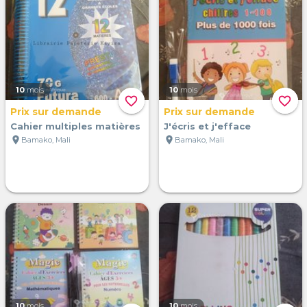
10
mois
10
mois
favorite_border
favorite_border
Prix sur demande
Prix sur demande
Cahier multiples matières
J'écris et j'efface
location_on
location_on
Bamako, Mali
Bamako, Mali
10
mois
10
mois