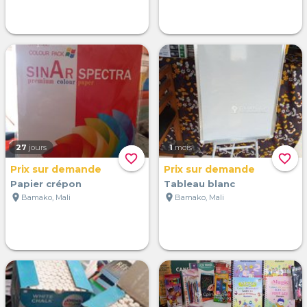
27
jours
1
mois
favorite_border
favorite_border
Prix sur demande
Prix sur demande
Papier crépon
Tableau blanc
location_on
location_on
Bamako, Mali
Bamako, Mali