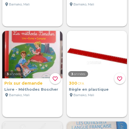
location_on
location_on
Bamako, Mali
Bamako, Mali
3
années
3
années
favorite_border
favorite_border
Prix sur demande
300
CFA
Livre - Méthodes Boscher
Règle en plastique
location_on
location_on
Bamako, Mali
Bamako, Mali