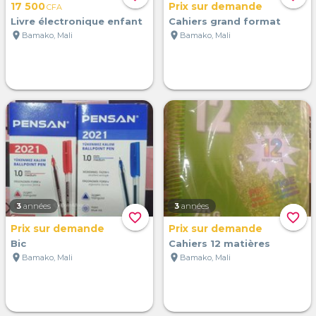
17 500
Prix sur demande
CFA
Livre électronique enfant
Cahiers grand format
location_on
location_on
Bamako, Mali
Bamako, Mali
3
années
3
années
favorite_border
favorite_border
Prix sur demande
Prix sur demande
Bic
Cahiers 12 matières
location_on
location_on
Bamako, Mali
Bamako, Mali