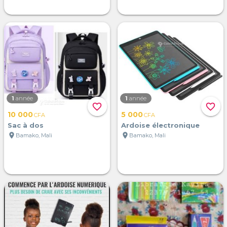
1
année
1
année
favorite_border
favorite_border
10 000
5 000
CFA
CFA
Sac à dos
Ardoise électronique
location_on
location_on
Bamako, Mali
Bamako, Mali