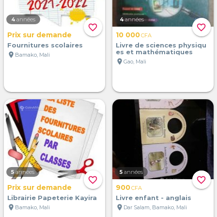
4
années
4
années
favorite_border
favorite_border
Prix sur demande
10 000
CFA
Fournitures scolaires
Livre de sciences physiqu
es et mathématiques
location_on
Bamako, Mali
location_on
Gao, Mali
5
années
5
années
favorite_border
favorite_border
Prix sur demande
900
CFA
Librairie Papeterie Kayira
Livre enfant - anglais
location_on
location_on
Bamako, Mali
Dar Salam, Bamako, Mali