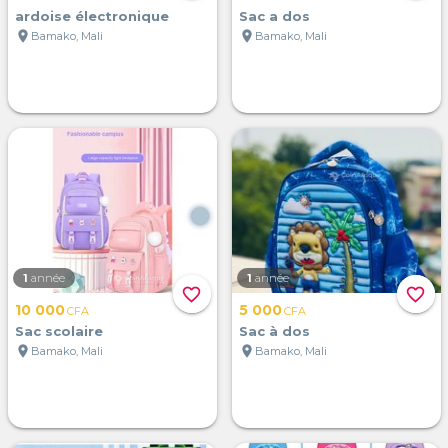
ardoise électronique
Sac a dos
location_on
location_on
Bamako, Mali
Bamako, Mali
1
année
1
année
favorite_border
favorite_border
10 000
5 000
CFA
CFA
Sac scolaire
Sac à dos
location_on
location_on
Bamako, Mali
Bamako, Mali