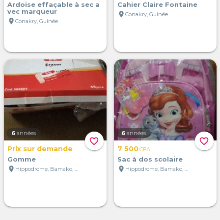
Ardoise effaçable à sec a
Cahier Claire Fontaine
vec marqueur
location_on
Conakry, Guinée
location_on
Conakry, Guinée
6
années
6
années
favorite_border
favorite_border
Prix sur demande
7 500
CFA
Gomme
Sac à dos scolaire
location_on
location_on
Hippodrome, Bamako, Mali
Hippodrome, Bamako, Mali