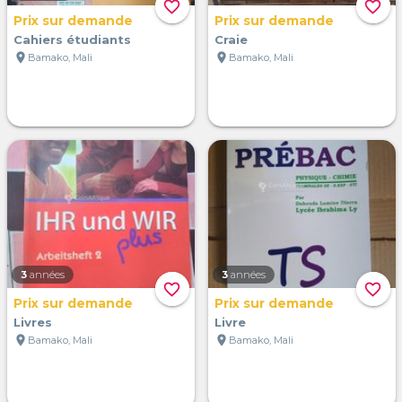
favorite_border
favorite_border
Prix sur demande
Prix sur demande
Cahiers étudiants
Craie
location_on
location_on
Bamako, Mali
Bamako, Mali
3
années
3
années
favorite_border
favorite_border
Prix sur demande
Prix sur demande
Livres
Livre
location_on
location_on
Bamako, Mali
Bamako, Mali