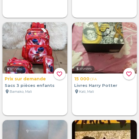
5
années
5
années
favorite_border
favorite_border
Prix sur demande
15 000
CFA
Sacs 3 pièces enfants
Livres Harry Potter
location_on
location_on
Bamako, Mali
Kati, Mali