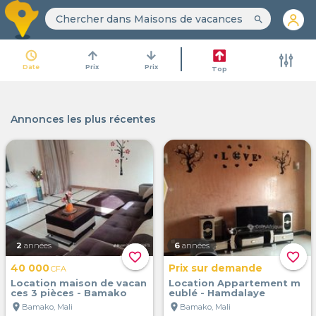
search
access_time
arrow_upward
arrow_downward
Date
Prix
Prix
Top
Annonces les plus récentes
2
années
6
années
favorite_border
favorite_border
40 000
Prix sur demande
CFA
Location maison de vacan
Location Appartement m
ces 3 pièces - Bamako
eublé - Hamdalaye
location_on
location_on
Bamako, Mali
Bamako, Mali