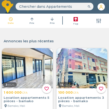
search
access_time
arrow_upward
arrow_downward
Date
Prix
Prix
Top
Annonces les plus récentes
3
jours
14
jours
favorite_border
favorite_border
1 600 000
100 000
CFA
CFA
Location appartements 5
Location appartements 3
pièces - bamako
pièces - bamako
location_on
location_on
Bamako, Mali
Bamako, Mali