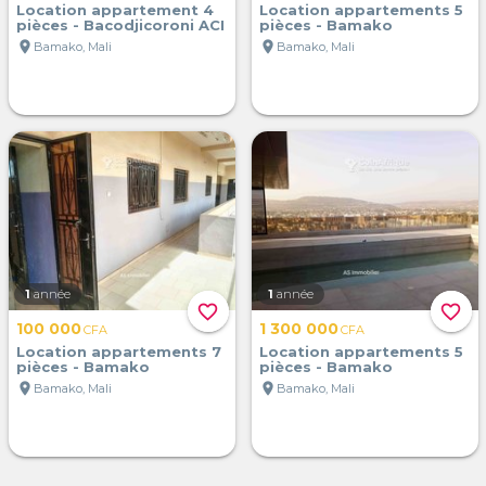
Location appartement 4
Location appartements 5
pièces - Bacodjicoroni ACI
pièces - Bamako
location_on
location_on
Bamako, Mali
Bamako, Mali
1
année
1
année
favorite_border
favorite_border
100 000
1 300 000
CFA
CFA
Location appartements 7
Location appartements 5
pièces - Bamako
pièces - Bamako
location_on
location_on
Bamako, Mali
Bamako, Mali