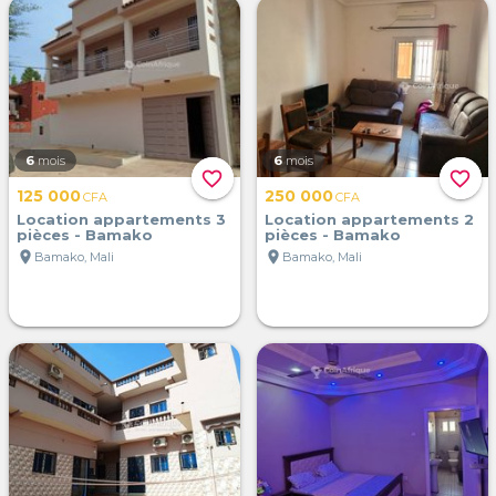
6
mois
6
mois
favorite_border
favorite_border
125 000
250 000
CFA
CFA
Location appartements 3
Location appartements 2
pièces - Bamako
pièces - Bamako
location_on
location_on
Bamako, Mali
Bamako, Mali