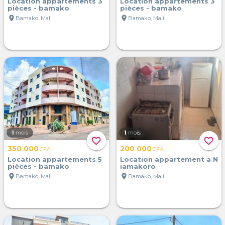
Location appartements 3
Location appartements 3
pièces - bamako
pièces - bamako
location_on
location_on
Bamako, Mali
Bamako, Mali
1
mois
1
mois
favorite_border
favorite_border
350 000
200 000
CFA
CFA
Location appartements 5
Location appartement a N
pièces - bamako
iamakoro
location_on
location_on
Bamako, Mali
Bamako, Mali