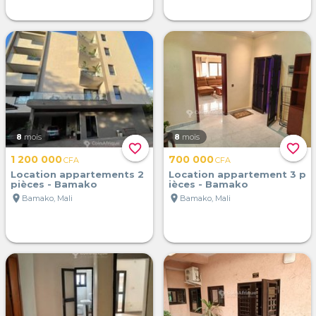
8
mois
8
mois
favorite_border
favorite_border
1 200 000
700 000
CFA
CFA
Location appartements 2
Location appartement 3 p
pièces - Bamako
ièces - Bamako
location_on
location_on
Bamako, Mali
Bamako, Mali