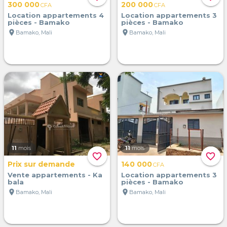
300 000
200 000
CFA
CFA
Location appartements 4
Location appartements 3
pièces - Bamako
pièces - Bamako
location_on
location_on
Bamako, Mali
Bamako, Mali
11
mois
11
mois
favorite_border
favorite_border
Prix sur demande
140 000
CFA
Vente appartements - Ka
Location appartements 3
bala
pièces - Bamako
location_on
location_on
Bamako, Mali
Bamako, Mali