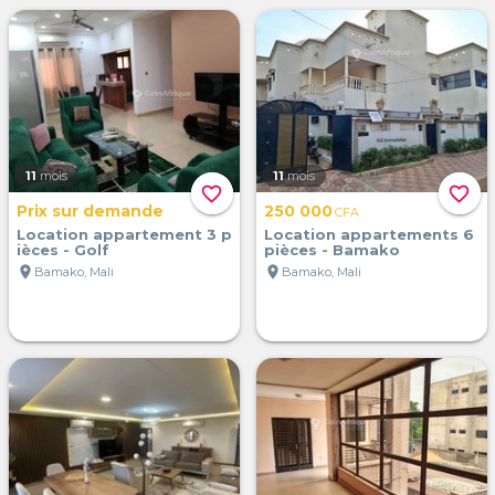
11
mois
11
mois
favorite_border
favorite_border
Prix sur demande
250 000
CFA
Location appartement 3 p
Location appartements 6
ièces - Golf
pièces - Bamako
location_on
location_on
Bamako, Mali
Bamako, Mali