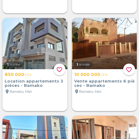
1
année
1
année
favorite_border
favorite_border
850 000
10 000 000
CFA
CFA
Location appartements 3
Vente appartements 6 piè
pièces - Bamako
ces - Bamako
location_on
location_on
Bamako, Mali
Bamako, Mali