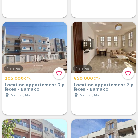
1
année
1
année
favorite_border
favorite_border
205 000
650 000
CFA
CFA
Location appartement 3 p
Location appartement 2 p
ièces - Bamako
ièces - Bamako
location_on
location_on
Bamako, Mali
Bamako, Mali