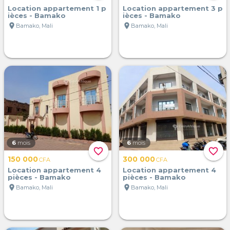
Location appartement 1 p
Location appartement 3 p
ièces - Bamako
ièces - Bamako
location_on
location_on
Bamako, Mali
Bamako, Mali
6
mois
6
mois
favorite_border
favorite_border
150 000
300 000
CFA
CFA
Location appartement 4
Location appartement 4
pièces - Bamako
pièces - Bamako
location_on
location_on
Bamako, Mali
Bamako, Mali