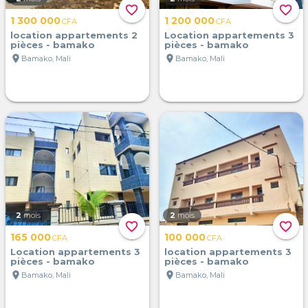
favorite_border
favorite_border
1 300 000
1 200 000
CFA
CFA
location appartements 2
Location appartements 3
pièces - bamako
pièces - bamako
location_on
location_on
Bamako, Mali
Bamako, Mali
2
mois
2
mois
favorite_border
favorite_border
165 000
100 000
CFA
CFA
Location appartements 3
location appartements 3
pièces - bamako
pièces - bamako
location_on
location_on
Bamako, Mali
Bamako, Mali