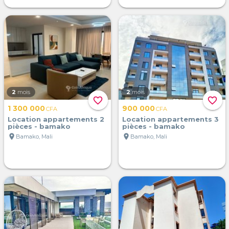
2
mois
2
mois
favorite_border
favorite_border
1 300 000
900 000
CFA
CFA
Location appartements 2
Location appartements 3
pièces - bamako
pièces - bamako
location_on
location_on
Bamako, Mali
Bamako, Mali