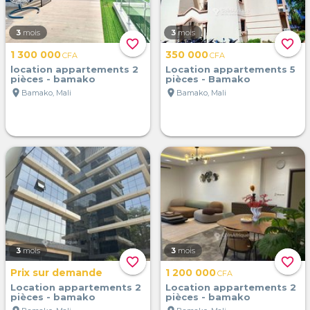
3
mois
3
mois
favorite_border
favorite_border
1 300 000
350 000
CFA
CFA
location appartements 2
Location appartements 5
pièces - bamako
pièces - Bamako
location_on
location_on
Bamako, Mali
Bamako, Mali
3
mois
3
mois
favorite_border
favorite_border
Prix sur demande
1 200 000
CFA
Location appartements 2
Location appartements 2
pièces - bamako
pièces - bamako