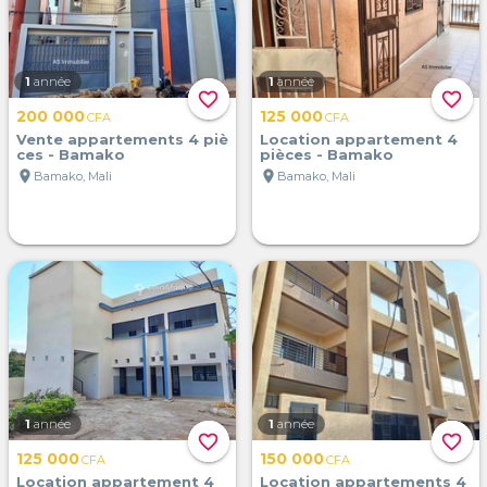
1
année
1
année
favorite_border
favorite_border
200 000
125 000
CFA
CFA
Vente appartements 4 piè
Location appartement 4
ces - Bamako
pièces - Bamako
location_on
location_on
Bamako, Mali
Bamako, Mali
1
année
1
année
favorite_border
favorite_border
125 000
150 000
CFA
CFA
Location appartement 4
Location appartements 4