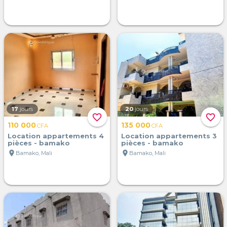
17
jours
20
jours
favorite_border
favorite_border
110 000
135 000
CFA
CFA
Location appartements 4
Location appartements 3
pièces - bamako
pièces - bamako
location_on
location_on
Bamako, Mali
Bamako, Mali