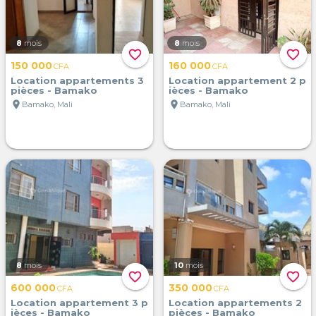
8
mois
8
mois
favorite_border
favorite_border
150 000
160 000
CFA
CFA
Location appartements 3
Location appartement 2 p
pièces - Bamako
ièces - Bamako
location_on
location_on
Bamako, Mali
Bamako, Mali
8
mois
10
mois
favorite_border
favorite_border
600 000
350 000
CFA
CFA
Location appartement 3 p
Location appartements 2
ièces - Bamako
pièces - Bamako