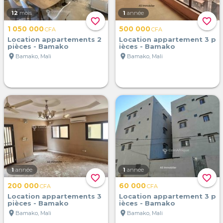
12
mois
1
année
favorite_border
favorite_border
1 050 000
500 000
CFA
CFA
Location appartements 2
Location appartement 3 p
pièces - Bamako
ièces - Bamako
location_on
location_on
Bamako, Mali
Bamako, Mali
1
année
1
année
favorite_border
favorite_border
200 000
60 000
CFA
CFA
Location appartements 3
Location appartement 3 p
pièces - Bamako
ièces - Bamako
location_on
location_on
Bamako, Mali
Bamako, Mali