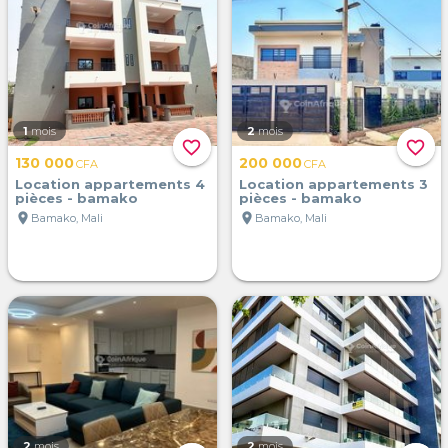
1
mois
2
mois
favorite_border
favorite_border
130 000
200 000
CFA
CFA
Location appartements 4
Location appartements 3
pièces - bamako
pièces - bamako
location_on
location_on
Bamako, Mali
Bamako, Mali
2
mois
2
mois