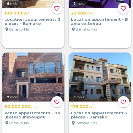
6
mois
7
mois
favorite_border
favorite_border
100 000
22 500
CFA
CFA
Location appartements 3
Location appartement - B
pièces - Bamako
amako Senou
location_on
location_on
Bamako, Mali
Bamako, Mali
7
mois
8
mois
favorite_border
favorite_border
90 000 000
175 000
CFA
CFA
Vente appartements - Bo
Location appartements 3
ulkassoumbougou
pièces - Bamako
location_on
location_on
Bamako, Mali
Bamako, Mali