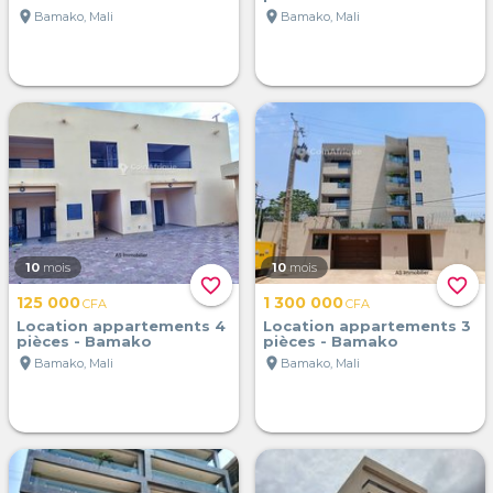
location_on
location_on
Bamako, Mali
Bamako, Mali
10
mois
10
mois
favorite_border
favorite_border
125 000
1 300 000
CFA
CFA
Location appartements 4
Location appartements 3
pièces - Bamako
pièces - Bamako
location_on
location_on
Bamako, Mali
Bamako, Mali