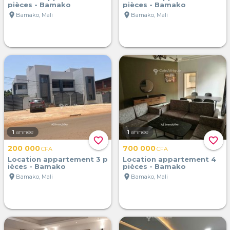
pièces - Bamako
pièces - Bamako
location_on
location_on
Bamako, Mali
Bamako, Mali
1
année
1
année
favorite_border
favorite_border
200 000
700 000
CFA
CFA
Location appartement 3 p
Location appartement 4
ièces - Bamako
pièces - Bamako
location_on
location_on
Bamako, Mali
Bamako, Mali