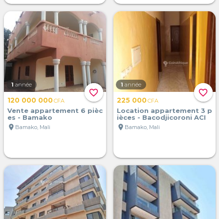
1
année
1
année
favorite_border
favorite_border
120 000 000
225 000
CFA
CFA
Vente appartement 6 pièc
Location appartement 3 p
es - Bamako
ièces - Bacodjicoroni ACI
location_on
location_on
Bamako, Mali
Bamako, Mali