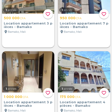
1
année
1
année
favorite_border
favorite_border
500 000
950 000
CFA
CFA
Location appartement 3 p
Location appartement 7 p
ièces - Bamako
ièces - Bamako
location_on
location_on
Bamako, Mali
Bamako, Mali
1
année
1
année
favorite_border
favorite_border
1 000 000
175 000
CFA
CFA
Location appartement 3 p
Location appartement 4
ièces - Bamako
pièces - Bamako
location_on
location_on
Bamako, Mali
Bamako, Mali