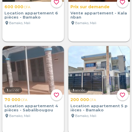
favorite_border
favorite_border
600 000
Prix sur demande
CFA
Location appartement 6
Vente appartement - Kala
pièces - Bamako
nban
location_on
location_on
Bamako, Mali
Bamako, Mali
1
année
1
année
favorite_border
favorite_border
70 000
200 000
CFA
CFA
Location appartement 4
Location appartement 5 p
pièces - Sabalibougou
ièces - Bamako
location_on
location_on
Bamako, Mali
Bamako, Mali