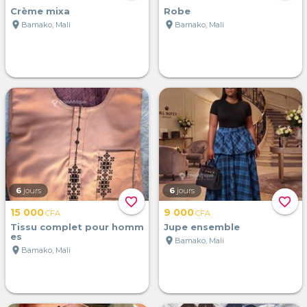
Crème mixa
Robe
location_on
location_on
Bamako, Mali
Bamako, Mali
6
jours
6
jours
favorite_border
favorite_border
15 000
9 000
CFA
CFA
Tissu complet pour homm
Jupe ensemble
es
location_on
Bamako, Mali
location_on
Bamako, Mali