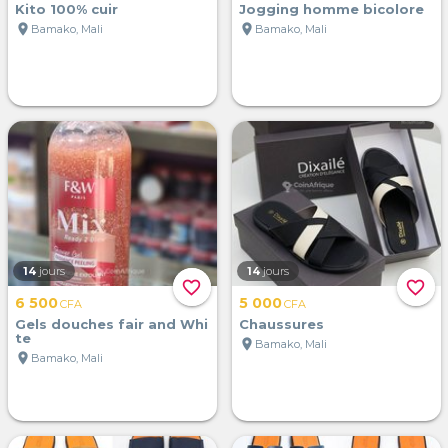
Kito 100% cuir
Jogging homme bicolore
location_on
location_on
Bamako, Mali
Bamako, Mali
14
jours
14
jours
favorite_border
favorite_border
6 500
5 000
CFA
CFA
Gels douches fair and Whi
Chaussures
te
location_on
Bamako, Mali
location_on
Bamako, Mali