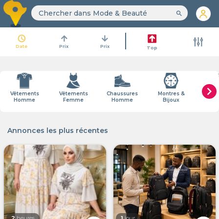
search
access_time
arrow_upward
arrow_downward
Date
Prix
Prix
Top
chevron_right
Vêtements
Vêtements
Chaussures
Montres &
Cosmé
Homme
Femme
Homme
Bijoux
Par
Annonces les plus récentes
2
heures
1
jour