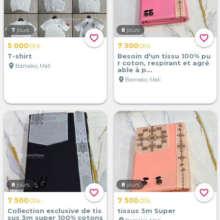
7
jours
8
jours
favorite_border
favorite_border
5 000
7 500
CFA
CFA
T-shirt
Besoin d'un tissu 100% pu
r coton, respirant et agré
location_on
Bamako, Mali
able à p...
location_on
Bamako, Mali
8
jours
8
jours
favorite_border
favorite_border
7 500
7 500
CFA
CFA
Collection exclusive de tis
tissus 3m Super
sus 3m super 100% cotons