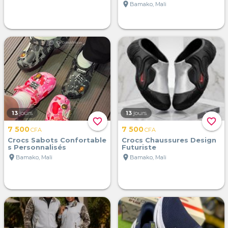
location_on
Bamako, Mali
13
jours
13
jours
favorite_border
favorite_border
7 500
7 500
CFA
CFA
Crocs Sabots Confortable
Crocs Chaussures Design
s Personnalisés
Futuriste
location_on
location_on
Bamako, Mali
Bamako, Mali