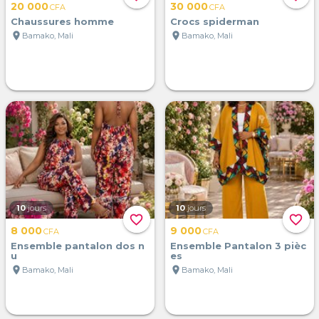
20 000
30 000
CFA
CFA
Chaussures homme
Crocs spiderman
location_on
location_on
Bamako, Mali
Bamako, Mali
10
jours
10
jours
favorite_border
favorite_border
8 000
9 000
CFA
CFA
Ensemble pantalon dos n
Ensemble Pantalon 3 pièc
u
es
location_on
location_on
Bamako, Mali
Bamako, Mali