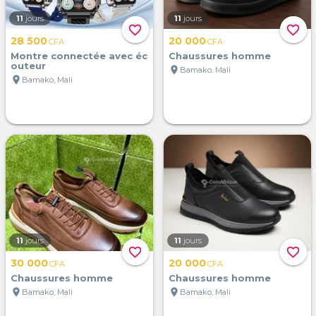
11
jours
11
jours
favorite_border
favorite_border
28 500
20 000
CFA
CFA
Montre connectée avec éc
Chaussures homme
outeur
location_on
Bamako, Mali
location_on
Bamako, Mali
11
jours
11
jours
favorite_border
favorite_border
30 000
20 000
CFA
CFA
Chaussures homme
Chaussures homme
location_on
location_on
Bamako, Mali
Bamako, Mali