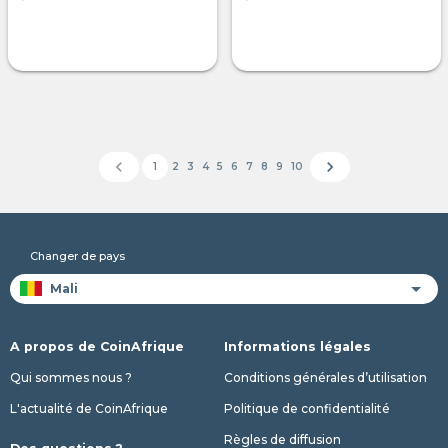
chevron_left
chevron_right
1
2
3
4
5
6
7
8
9
10
Changer de pays
A propos de CoinAfrique
Informations légales
Qui sommes nous ?
Conditions générales d’utilisation
L'actualité de CoinAfrique
Politique de confidentialité
Règles de diffusion