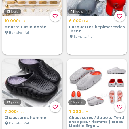
13
jours
13
jours
favorite_border
favorite_border
10 000
6 000
CFA
CFA
Montre Casio dorée
Casquettes kepimercedes
-benz
location_on
Bamako, Mali
location_on
Bamako, Mali
13
jours
13
jours
favorite_border
favorite_border
7 500
7 500
CFA
CFA
Chaussures homme
Chaussures / Sabots Tend
ance pour Homme ( crocs
location_on
Bamako, Mali
Modèle Ergo...