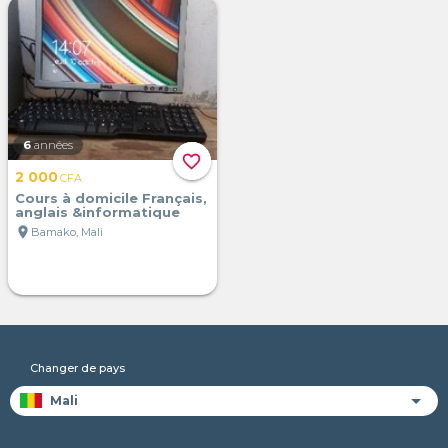
6
années
favorite_border
2 000
CFA
Cours à domicile Français,
anglais &informatique
location_on
Bamako, Mali
Changer de pays