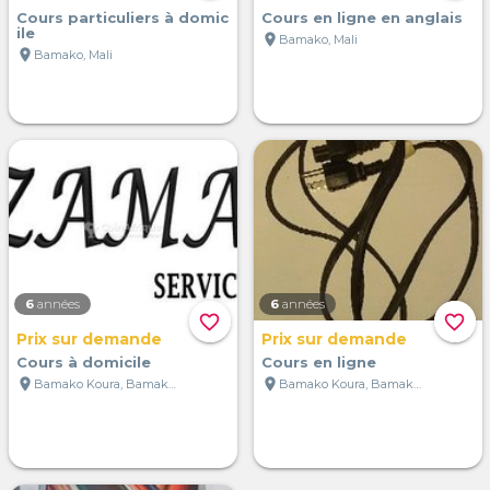
Cours particuliers à domic
Cours en ligne en anglais
ile
location_on
Bamako, Mali
location_on
Bamako, Mali
6
années
6
années
favorite_border
favorite_border
Prix sur demande
Prix sur demande
Cours à domicile
Cours en ligne
location_on
location_on
Bamako Koura, Bamako, Mali
Bamako Koura, Bamako, Mali