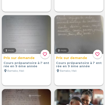
2
mois
2
mois
favorite_border
favorite_border
Prix sur demande
Prix sur demande
Cours préparatoire à l' ent
Cours préparatoire à l' ent
rée en 9 ème année
rée en 9 ème année
location_on
location_on
Bamako, Mali
Bamako, Mali