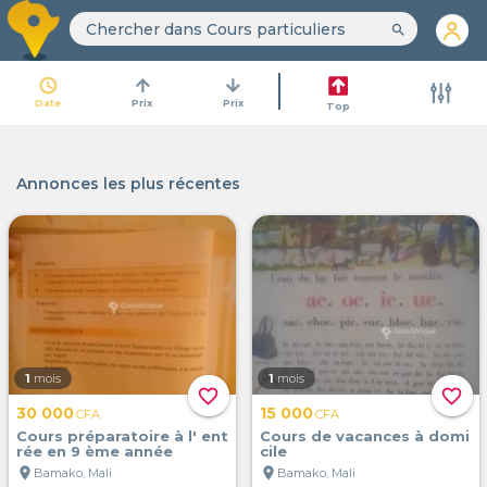
search
access_time
arrow_upward
arrow_downward
Date
Prix
Prix
Top
Annonces les plus récentes
1
mois
1
mois
favorite_border
favorite_border
30 000
15 000
CFA
CFA
Cours préparatoire à l' ent
Cours de vacances à domi
rée en 9 ème année
cile
location_on
location_on
Bamako, Mali
Bamako, Mali