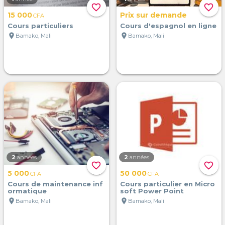
favorite_border
favorite_border
15 000
Prix sur demande
CFA
Cours particuliers
Cours d'espagnol en ligne
location_on
location_on
Bamako, Mali
Bamako, Mali
2
années
2
années
favorite_border
favorite_border
5 000
50 000
CFA
CFA
Cours de maintenance inf
Cours particulier en Micro
ormatique
soft Power Point
location_on
location_on
Bamako, Mali
Bamako, Mali