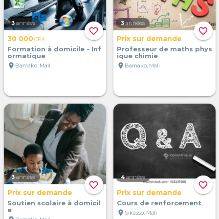
3
années
3
années
favorite_border
favorite_border
30 000
Prix sur demande
CFA
Formation à domicile - Inf
Professeur de maths phys
ormatique
ique chimie
location_on
location_on
Bamako, Mali
Bamako, Mali
3
années
4
années
favorite_border
favorite_border
Prix sur demande
Prix sur demande
Soutien scolaire à domicil
Cours de renforcement
e
location_on
Sikasso, Mali