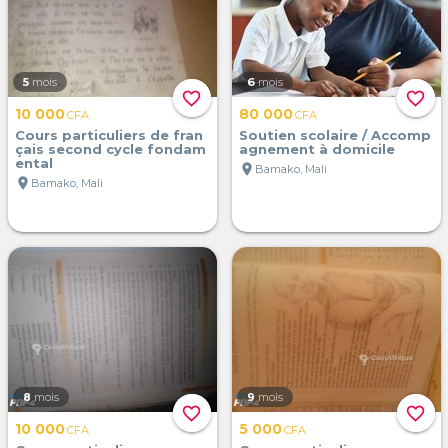
5
mois
6
mois
favorite_border
favorite_border
10 000
80 000
CFA
CFA
Cours particuliers de fran
Soutien scolaire / Accomp
çais second cycle fondam
agnement à domicile
ental
location_on
Bamako, Mali
location_on
Bamako, Mali
8
mois
9
mois
favorite_border
favorite_border
10 000
5 000
CFA
CFA