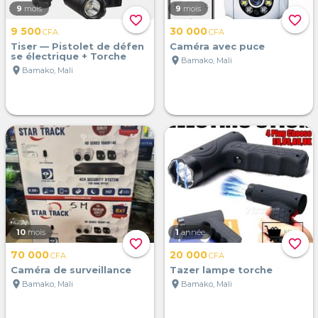
9
mois
9
mois
favorite_border
favorite_border
9 500
30 000
CFA
CFA
Tiser — Pistolet de défen
Caméra avec puce
se électrique + Torche
location_on
Bamako, Mali
location_on
Bamako, Mali
10
mois
1
année
favorite_border
favorite_border
70 000
20 000
CFA
CFA
Caméra de surveillance
Tazer lampe torche
location_on
location_on
Bamako, Mali
Bamako, Mali