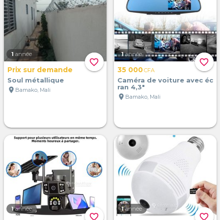
1
année
1
année
favorite_border
favorite_border
Prix sur demande
35 000
CFA
Soul métallique
Caméra de voiture avec éc
ran 4,3"
location_on
Bamako, Mali
location_on
Bamako, Mali
1
année
1
année
favorite_border
favorite_border