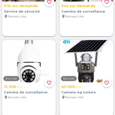
favorite_border
favorite_border
Prix sur demande
Prix sur demande
Service de sécurité
Caméra de surveillance
location_on
location_on
Bamako, Mali
Bamako, Mali
1
année
1
année
favorite_border
favorite_border
12 500
65 000
CFA
CFA
Caméra de surveillance
Camera 4g solaire
location_on
location_on
Bamako, Mali
Bamako, Mali