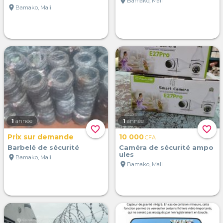
location_on
Bamako, Mali
location_on
Bamako, Mali
1
année
1
année
favorite_border
favorite_border
Prix sur demande
10 000
CFA
Barbelé de sécurité
Caméra de sécurité ampo
ules
location_on
Bamako, Mali
location_on
Bamako, Mali