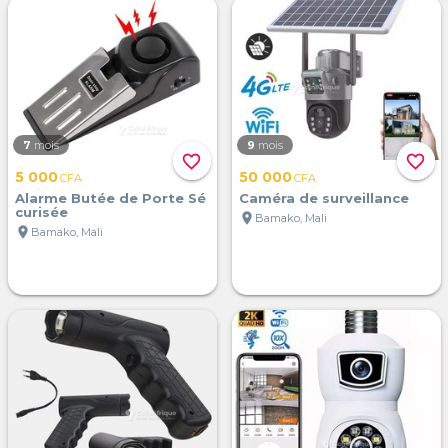
7
mois
9
mois
favorite_border
favorite_border
5 000
50 000
CFA
CFA
Alarme Butée de Porte Sé
Caméra de surveillance
curisée
location_on
Bamako, Mali
location_on
Bamako, Mali