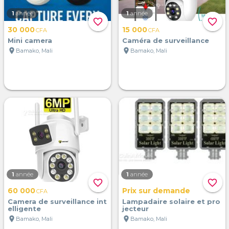
1
année
1
année
favorite_border
favorite_border
30 000
15 000
CFA
CFA
Mini camera
Caméra de surveillance
location_on
location_on
Bamako, Mali
Bamako, Mali
1
année
1
année
favorite_border
favorite_border
60 000
Prix sur demande
CFA
Camera de surveillance int
Lampadaire solaire et pro
elligente
jecteur
location_on
location_on
Bamako, Mali
Bamako, Mali