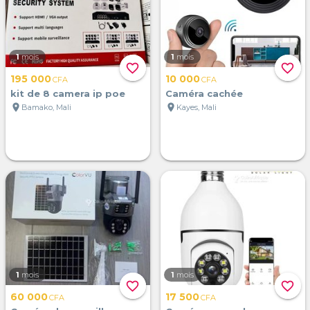
1
mois
1
mois
favorite_border
favorite_border
195 000
10 000
CFA
CFA
kit de 8 camera ip poe
Caméra cachée
location_on
location_on
Bamako, Mali
Kayes, Mali
1
mois
1
mois
favorite_border
favorite_border
60 000
17 500
CFA
CFA