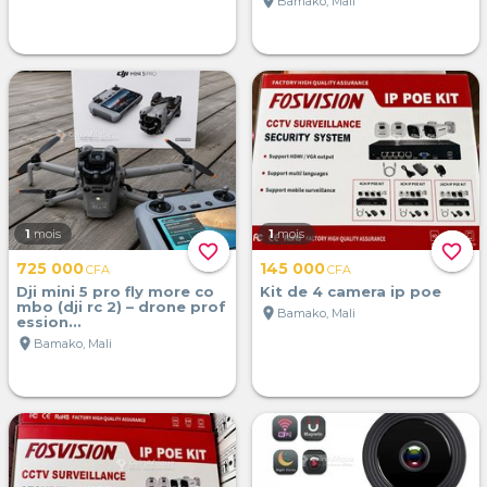
location_on
Bamako, Mali
1
mois
1
mois
favorite_border
favorite_border
725 000
145 000
CFA
CFA
Dji mini 5 pro fly more co
Kit de 4 camera ip poe
mbo (dji rc 2) – drone prof
location_on
Bamako, Mali
ession...
location_on
Bamako, Mali