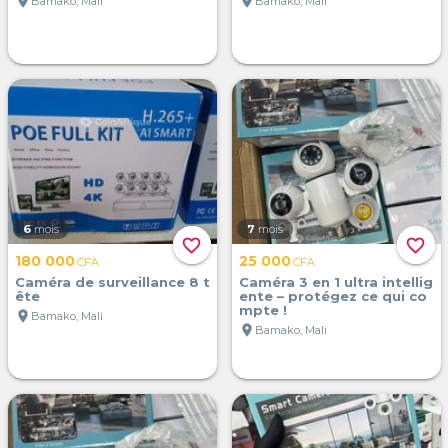
location_on
location_on
Bamako, Mali
Bamako, Mali
6
mois
7
mois
favorite_border
favorite_border
180 000
25 000
CFA
CFA
Caméra de surveillance 8 t
Caméra 3 en 1 ultra intellig
ête
ente – protégez ce qui co
mpte !
location_on
Bamako, Mali
location_on
Bamako, Mali