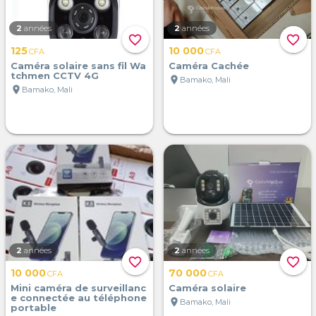
2
années
2
années
favorite_border
favorite_border
125
10 000
CFA
CFA
Caméra solaire sans fil Wa
Caméra Cachée
tchmen CCTV 4G
location_on
Bamako, Mali
location_on
Bamako, Mali
2
années
2
années
favorite_border
favorite_border
10 000
70 000
CFA
CFA
Mini caméra de surveillanc
Caméra solaire
e connectée au téléphone
location_on
Bamako, Mali
portable