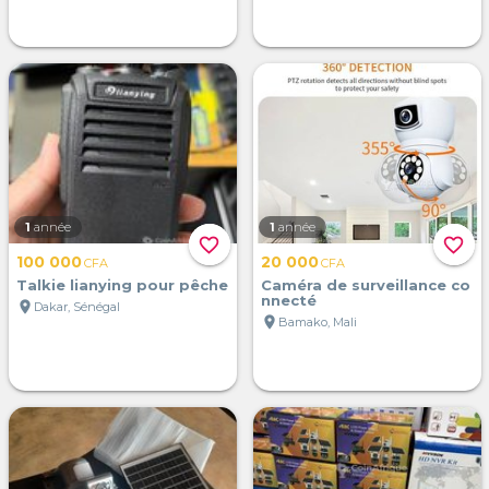
1
année
1
année
favorite_border
favorite_border
100 000
20 000
CFA
CFA
Talkie lianying pour pêche
Caméra de surveillance co
nnecté
location_on
Dakar, Sénégal
location_on
Bamako, Mali