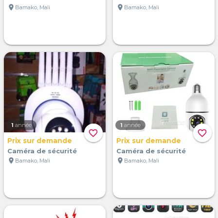
location_on
location_on
Bamako, Mali
Bamako, Mali
1
année
1
année
favorite_border
favorite_border
Prix sur demande
Prix sur demande
Caméra de sécurité
Caméra de sécurité
location_on
location_on
Bamako, Mali
Bamako, Mali