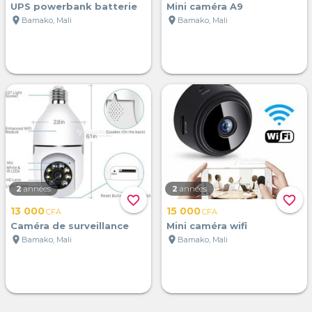
UPS powerbank batterie
Mini caméra A9
location_on
location_on
Bamako, Mali
Bamako, Mali
2
années
2
années
favorite_border
favorite_border
13 000
15 000
CFA
CFA
Caméra de surveillance
Mini caméra wifi
location_on
location_on
Bamako, Mali
Bamako, Mali