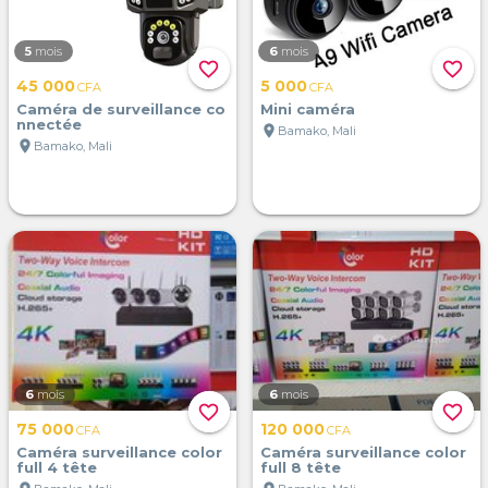
5
mois
6
mois
favorite_border
favorite_border
45 000
5 000
CFA
CFA
Caméra de surveillance co
Mini caméra
nnectée
location_on
Bamako, Mali
location_on
Bamako, Mali
6
mois
6
mois
favorite_border
favorite_border
75 000
120 000
CFA
CFA
Caméra surveillance color
Caméra surveillance color
full 4 tête
full 8 tête