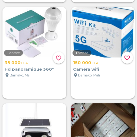
1
année
1
année
favorite_border
favorite_border
35 000
150 000
CFA
CFA
Hd panoramique 360°
Caméra wifi
location_on
location_on
Bamako, Mali
Bamako, Mali