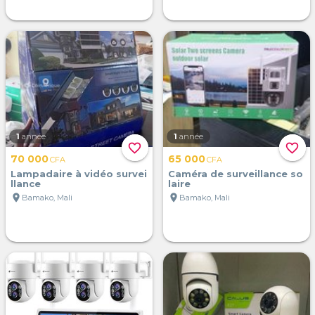
1
année
1
année
favorite_border
favorite_border
70 000
65 000
CFA
CFA
Lampadaire à vidéo survei
Caméra de surveillance so
llance
laire
location_on
location_on
Bamako, Mali
Bamako, Mali