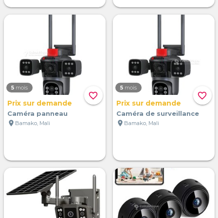
5
mois
5
mois
favorite_border
favorite_border
Prix sur demande
Prix sur demande
Caméra panneau
Caméra de surveillance
location_on
location_on
Bamako, Mali
Bamako, Mali