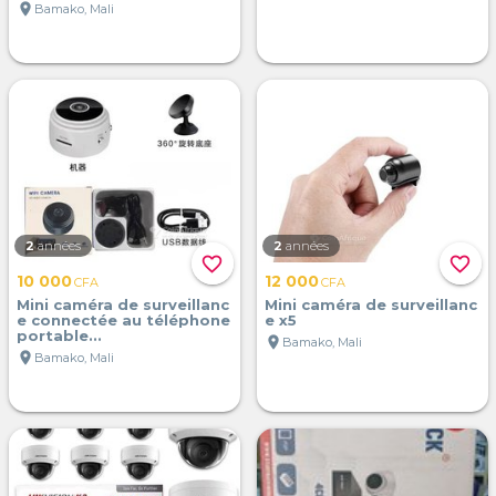
location_on
Bamako, Mali
2
années
2
années
favorite_border
favorite_border
10 000
12 000
CFA
CFA
Mini caméra de surveillanc
Mini caméra de surveillanc
e connectée au téléphone
e x5
portable...
location_on
Bamako, Mali
location_on
Bamako, Mali