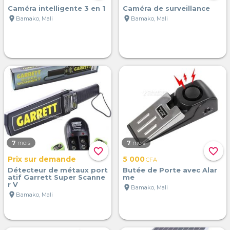
Caméra intelligente 3 en 1
Caméra de surveillance
location_on
location_on
Bamako, Mali
Bamako, Mali
7
mois
7
mois
favorite_border
favorite_border
Prix sur demande
5 000
CFA
Détecteur de métaux port
Butée de Porte avec Alar
atif Garrett Super Scanne
me
r V
location_on
Bamako, Mali
location_on
Bamako, Mali