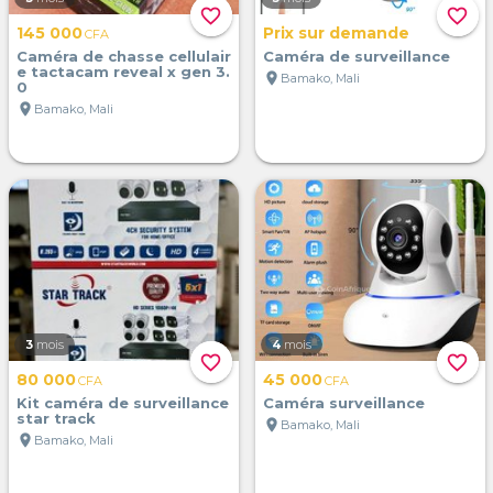
favorite_border
favorite_border
145 000
Prix sur demande
CFA
Caméra de chasse cellulair
Caméra de surveillance
e tactacam reveal x gen 3.
location_on
Bamako, Mali
0
location_on
Bamako, Mali
3
mois
4
mois
favorite_border
favorite_border
80 000
45 000
CFA
CFA
Kit caméra de surveillance
Caméra surveillance
star track
location_on
Bamako, Mali
location_on
Bamako, Mali