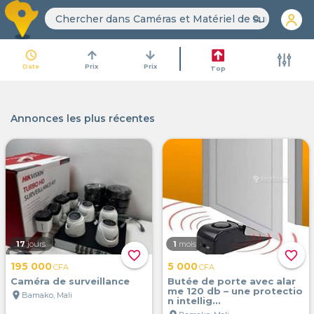
search
access_time
arrow_upward
arrow_downward
Date
Prix
Prix
Top
Annonces les plus récentes
17
jours
1
mois
favorite_border
favorite_border
195 000
5 000
CFA
CFA
Caméra de surveillance
Butée de porte avec alar
me 120 db – une protectio
location_on
Bamako, Mali
n intellig...