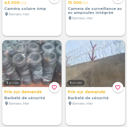
45 000
15 000
CFA
CFA
Caméra solaire 4mp
Camera de surveillance av
ec ampoules intégrée
location_on
Bamako, Mali
location_on
Bamako, Mali
1
année
1
année
favorite_border
favorite_border
Prix sur demande
Prix sur demande
Barbelé de sécurité
Barbelé de sécurité
location_on
location_on
Bamako, Mali
Bamako, Mali