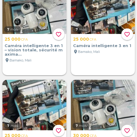
7
mois
7
mois
favorite_border
favorite_border
25 000
25 000
CFA
CFA
Caméra intelligente 3 en 1
Caméra intelligente 3 en 1
– vision totale, sécurité m
location_on
Bamako, Mali
axima...
location_on
Bamako, Mali
7
mois
7
mois
favorite_border
favorite_border
25 000
30 000
CFA
CFA