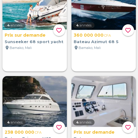
4
années
4
années
favorite_border
favorite_border
Prix sur demande
360 000 000
CFA
Sunseeker 68 sport yacht
Bateau Azimut 68 S
location_on
location_on
Bamako, Mali
Bamako, Mali
4
années
4
années
favorite_border
favorite_border
238 000 000
Prix sur demande
CFA