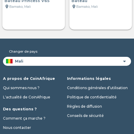
Bateau Princess V65
Bateau
location_on
location_on
Bamako, Mali
Bamako, Mali
Changer de pays
A propos de CoinAfrique
Informations légales
Qui sommes nous ?
Conditions générales d’utilisation
L'actualité de CoinAfrique
Politique de confidentialité
Règles de diffusion
Des questions ?
Conseils de sécurité
Comment ça marche ?
Nous contacter