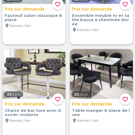
favorite_border
favorite_border
Prix sur demande
Prix sur demande
Fauteuil salon classique 8
Ensemble meuble tv et ta
place
ble basse a cheminée dor
ée
location_on
Bamako, Mali
location_on
Bamako, Mali
23
jours
23
jours
favorite_border
favorite_border
Prix sur demande
Prix sur demande
Chaise de bar luxe avec d
Table manger 6 place de l
ossier roulante
uxe
location_on
location_on
Bamako, Mali
Bamako, Mali