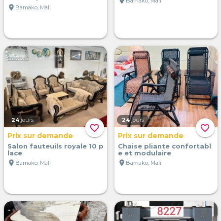
location_on
Bamako, Mali
location_on
Bamako, Mali
24
jours
24
jours
favorite_border
favorite_border
Prix sur demande
Prix sur demande
Salon fauteuils royale 10 p
Chaise pliante confortabl
lace
e et modulaire
location_on
location_on
Bamako, Mali
Bamako, Mali