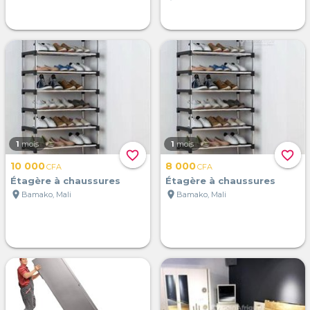
1
mois
1
mois
favorite_border
favorite_border
10 000
8 000
CFA
CFA
Étagère à chaussures
Étagère à chaussures
location_on
location_on
Bamako, Mali
Bamako, Mali