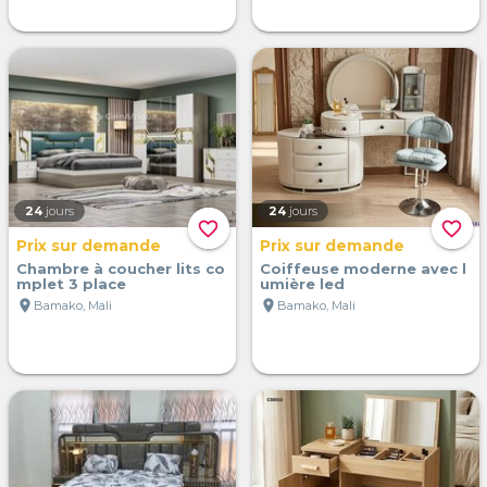
24
jours
24
jours
favorite_border
favorite_border
Prix sur demande
Prix sur demande
Chambre à coucher lits co
Coiffeuse moderne avec l
mplet 3 place
umière led
location_on
location_on
Bamako, Mali
Bamako, Mali