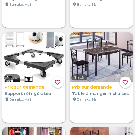
location_on
location_on
Bamako, Mali
Bamako, Mali
1
mois
1
mois
favorite_border
favorite_border
Prix sur demande
Prix sur demande
Support réfrigérateur
Table à manger 4 chaises
location_on
location_on
Bamako, Mali
Bamako, Mali