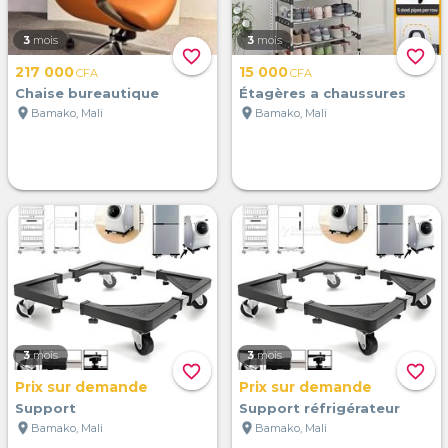
3
mois
3
mois
favorite_border
favorite_border
217 000
15 000
CFA
CFA
Chaise bureautique
Étagères a chaussures
location_on
location_on
Bamako, Mali
Bamako, Mali
3
mois
3
mois
favorite_border
favorite_border
Prix sur demande
Prix sur demande
Support
Support réfrigérateur
location_on
location_on
Bamako, Mali
Bamako, Mali