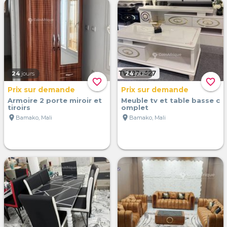
24
jours
24
jours
favorite_border
favorite_border
Prix sur demande
Prix sur demande
Armoire 2 porte miroir et
Meuble tv et table basse c
tiroirs
omplet
location_on
location_on
Bamako, Mali
Bamako, Mali