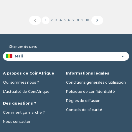
chevron_left
chevron_right
1
2
3
4
5
6
7
8
9
10
Changer de pays
A propos de CoinAfrique
Informations légales
Qui sommes nous ?
Conditions générales d’utilisation
L'actualité de CoinAfrique
Politique de confidentialité
Règles de diffusion
Des questions ?
Conseils de sécurité
Comment ça marche ?
Nous contacter