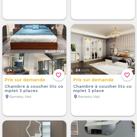
24
jours
24
jours
favorite_border
favorite_border
Prix sur demande
Prix sur demande
Chambre à coucher lits co
Chambre à coucher lits co
mplet 3 places
mplet 3 place
location_on
location_on
Bamako, Mali
Bamako, Mali