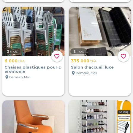
2
mois
2
mois
favorite_border
favorite_border
6 000
375 000
CFA
CFA
Chaises plastiques pour c
Salon d'accueil luxe
érémonie
location_on
Bamako, Mali
location_on
Bamako, Mali