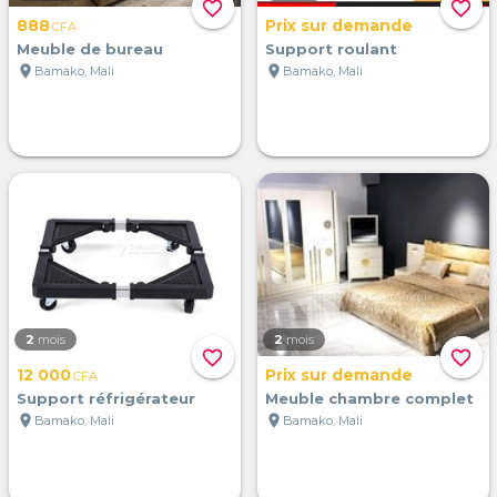
favorite_border
favorite_border
888
Prix sur demande
CFA
Meuble de bureau
Support roulant
location_on
location_on
Bamako, Mali
Bamako, Mali
2
mois
2
mois
favorite_border
favorite_border
12 000
Prix sur demande
CFA
Support réfrigérateur
Meuble chambre complet
location_on
location_on
Bamako, Mali
Bamako, Mali