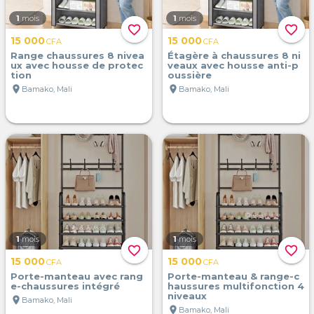
1
mois
1
mois
favorite_border
favorite_border
15 000
15 000
CFA
CFA
Range chaussures 8 nivea
Étagère à chaussures 8 ni
ux avec housse de protec
veaux avec housse anti-p
tion
oussière
location_on
location_on
Bamako, Mali
Bamako, Mali
1
mois
1
mois
favorite_border
favorite_border
15 000
15 000
CFA
CFA
Porte-manteau avec rang
Porte-manteau & range-c
e-chaussures intégré
haussures multifonction 4
niveaux
location_on
Bamako, Mali
location_on
Bamako, Mali