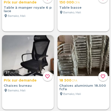
Prix sur demande
150 000
CFA
Table à manger royale 6 p
Table basse
lace
location_on
Bamako, Mali
location_on
Bamako, Mali
27
jours
1
mois
favorite_border
favorite_border
Prix sur demande
18 500
CFA
Chaises bureau
Chaises aluminium 18.500
fcfa
location_on
Bamako, Mali
location_on
Bamako, Mali