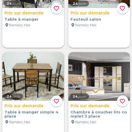
24
jours
24
jours
favorite_border
favorite_border
Prix sur demande
Prix sur demande
Table à manger
Fauteuil salon
location_on
location_on
Bamako, Mali
Bamako, Mali
24
jours
24
jours
favorite_border
favorite_border
Prix sur demande
Prix sur demande
Table à manger simple 4
Chambre à coucher lits co
place
mplet 3 place
location_on
location_on
Bamako, Mali
Bamako, Mali