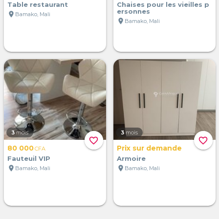
Table restaurant
Chaises pour les vieilles p
ersonnes
location_on
Bamako, Mali
location_on
Bamako, Mali
3
mois
3
mois
favorite_border
favorite_border
80 000
Prix sur demande
CFA
Fauteuil VIP
Armoire
location_on
location_on
Bamako, Mali
Bamako, Mali