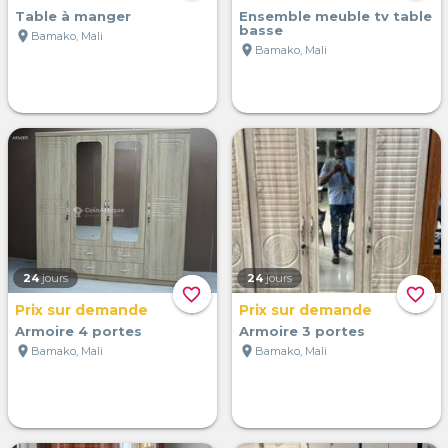
Table à manger
Ensemble meuble tv table
basse
location_on
Bamako, Mali
location_on
Bamako, Mali
24
jours
24
jours
favorite_border
favorite_border
Prix sur demande
Prix sur demande
Armoire 4 portes
Armoire 3 portes
location_on
location_on
Bamako, Mali
Bamako, Mali