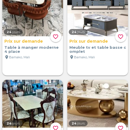
24
jours
24
jours
favorite_border
favorite_border
Prix sur demande
Prix sur demande
Table à manger moderne
Meuble tv et table basse c
4 place
omplet
location_on
location_on
Bamako, Mali
Bamako, Mali
24
jours
24
jours
favorite_border
favorite_border