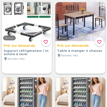
1
mois
1
mois
favorite_border
favorite_border
Prix sur demande
Prix sur demande
Support réfrigérateur / m
Table à manger 4 chaises
achine à laver
location_on
Bamako, Mali
location_on
Bamako, Mali