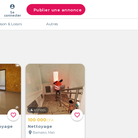
account_circle
Publier une annonce
Se
connecter
son & Loisirs
Autres
4
années
favorite_border
favorite_border
100 000
CFA
toyage
Nettoyage
location_on
Bamako, Mali