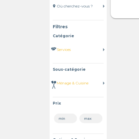
location_on
Filtres
Catégorie
Sous-catégorie
Prix