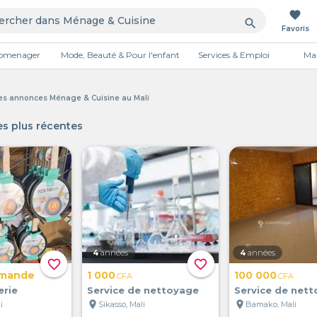
favorite
search
Favoris
tromenager
Mode, Beauté & Pour l'enfant
Services & Emploi
Mai
Publicité
tes annonces Ménage & Cuisine au Mali
s plus récentes
4
années
4
années
favorite_border
favorite_border
emande
1 000
100 000
CFA
CFA
erie
Service de nettoyage
Service de net
location_on
location_on
i
Sikasso, Mali
Bamako, Mali