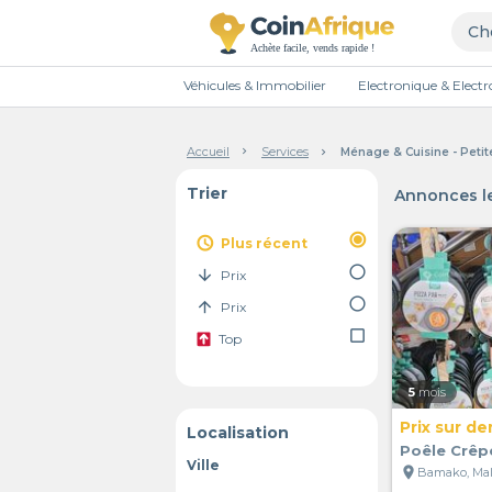
Véhicules & Immobilier
Electronique & Elec
Accueil
Services
Ménage & Cuisine - Peti
Trier
Annonces le
radio_button_checked
access_time
Plus récent
radio_button_unchecked
arrow_downward
Prix
radio_button_unchecked
arrow_upward
Prix
check_box_outline_blank
Top
5
mois
Prix sur d
Localisation
Poêle Crêp
Ville
location_on
Bamako, Mal