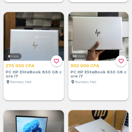
8
mois
10
mois
favorite_border
favorite_border
270 000 CFA
300 000 CFA
PC HP EliteBook 830 G8 c
PC HP EliteBook 830 G8 c
ore i7
ore i7
location_on
location_on
Bamako, Mali
Bamako, Mali