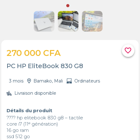
favorite_border
270 000 CFA
PC HP EliteBook 830 G8
3 mois
Bamako, Mali
Ordinateurs
Livraison disponible
Détails du produit
???? hp elitebook 830 g8 – tactile

core i7 (11ᵉ génération)

16 go ram

ssd 512 go
