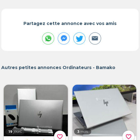
Partagez cette annonce avec vos amis
Autres petites annonces Ordinateurs - Bamako
19
jours
3
mois
favorite_border
favorite_border