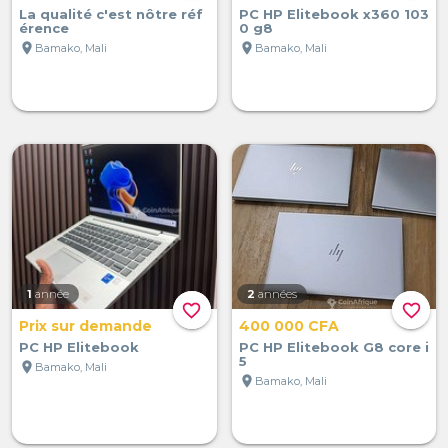
La qualité c'est nôtre réf
PC HP Elitebook x360 103
érence
0 g8
location_on
location_on
Bamako, Mali
Bamako, Mali
1
année
2
années
favorite_border
favorite_border
Prix sur demande
400 000 CFA
PC HP Elitebook
PC HP Elitebook G8 core i
5
location_on
Bamako, Mali
location_on
Bamako, Mali