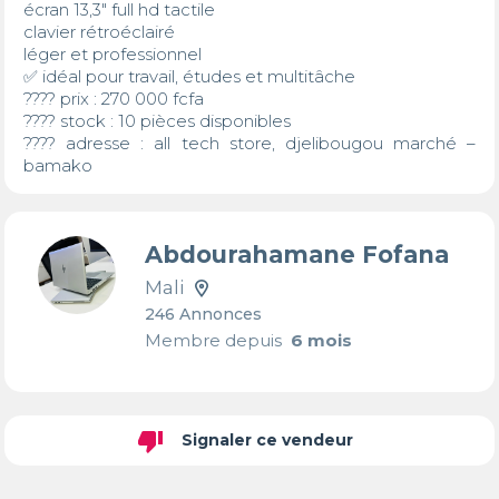
écran 13,3" full hd tactile

clavier rétroéclairé

léger et professionnel

✅ idéal pour travail, études et multitâche

???? prix : 270 000 fcfa

???? stock : 10 pièces disponibles

???? adresse : all tech store, djelibougou marché – 
bamako
Abdourahamane Fofana
Mali
246 Annonces
Membre depuis
6 mois
thumb_down
Signaler ce vendeur