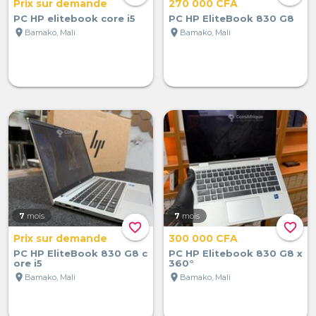
Prix sur demande
270 000 CFA
PC HP elitebook core i5
PC HP EliteBook 830 G8
location_on
location_on
Bamako, Mali
Bamako, Mali
7
mois
7
mois
favorite_border
favorite_border
Prix sur demande
300 000 CFA
PC HP EliteBook 830 G8 c
PC HP Elitebook 830 G8 x
ore i5
360°
location_on
location_on
Bamako, Mali
Bamako, Mali