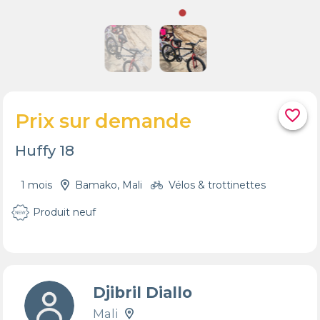
favorite_border
Prix sur demande
Huffy 18
1 mois
Bamako, Mali
Vélos & trottinettes
Produit neuf
Djibril Diallo
Mali