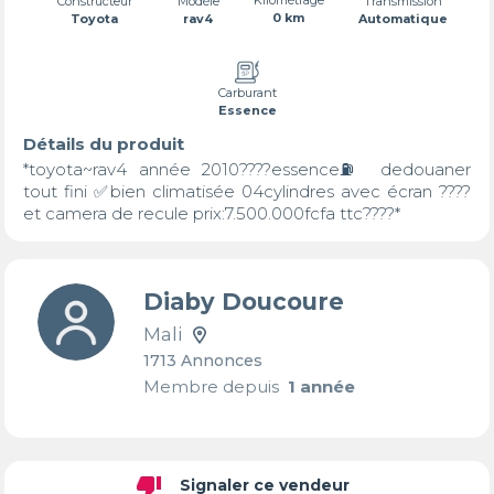
Transmission
Constructeur
Modèle
0 km
Automatique
Toyota
rav4
Carburant
Essence
Détails du produit
*toyota~rav4 année 2010????essence⛽️ dedouaner 
tout fini ✅bien climatisée 04cylindres avec écran ???? 
et camera de recule prix:7.500.000fcfa ttc????*
Diaby Doucoure
Mali
1713 Annonces
Membre depuis
1 année
thumb_down
Signaler ce vendeur