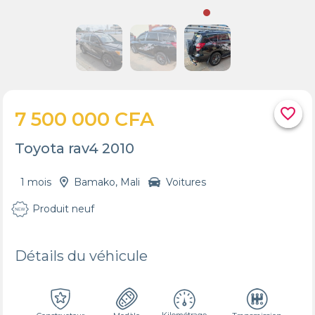
favorite_border
7 500 000 CFA
Toyota rav4 2010
1 mois
Bamako, Mali
Voitures
Produit neuf
Détails du véhicule
Kilométrage