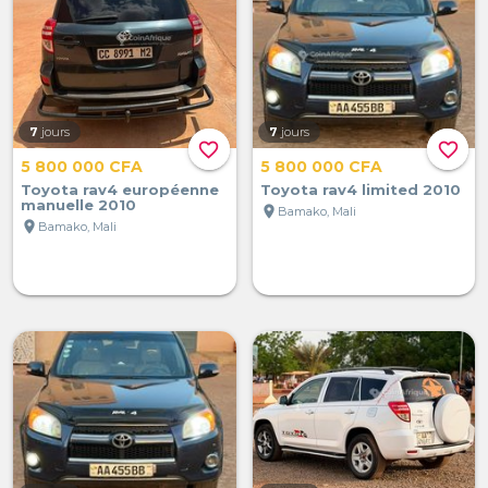
7
jours
7
jours
favorite_border
favorite_border
5 800 000 CFA
5 800 000 CFA
Toyota rav4 européenne
Toyota rav4 limited 2010
manuelle 2010
location_on
Bamako, Mali
location_on
Bamako, Mali