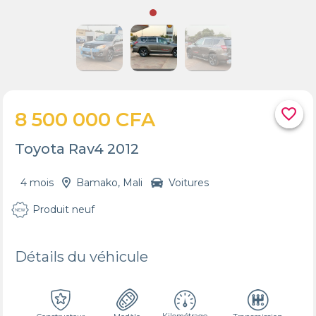
favorite_border
8 500 000 CFA
Toyota Rav4 2012
4 mois
Bamako, Mali
Voitures
Produit neuf
Détails du véhicule
Kilométrage