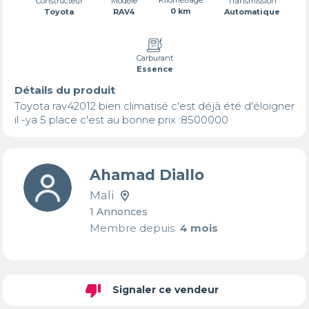
Transmission
Constructeur
Modèle
0 km
Automatique
Toyota
RAV4
Carburant
Essence
Détails du produit
Toyota rav42012 bien climatisé c'est déjà été d'éloigner 
il -ya 5 place c'est au bonne prix :8500000
Ahamad Diallo
Mali
1 Annonces
Membre depuis
4 mois
thumb_down
Signaler ce vendeur