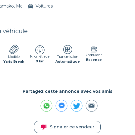
amako, Mali
Voitures
u véhicule
Carburant
Kilométrage
Transmission
Modèle
Essence
0 km
Automatique
Yaris Break
Partagez cette annonce avec vos amis
thumb_down
Signaler ce vendeur