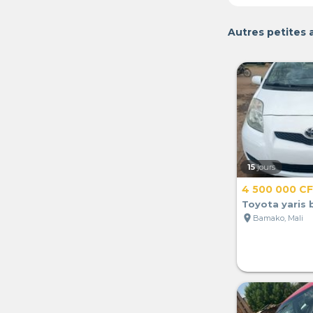
Autres petites
15
jours
4 500 000 C
Toyota yaris
location_on
Bamako, Mali