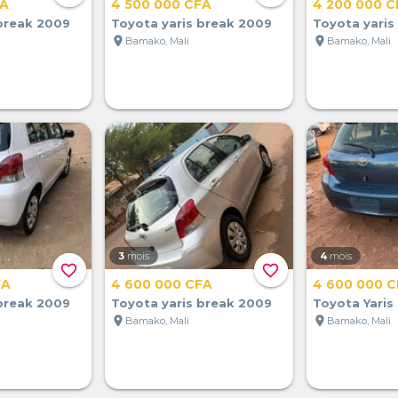
FA
4 500 000 CFA
4 200 000 C
 break 2009
Toyota yaris break 2009
Toyota yaris
location_on
location_on
Bamako, Mali
Bamako, Mali
3
mois
4
mois
favorite_border
favorite_border
FA
4 600 000 CFA
4 600 000 
 break 2009
Toyota yaris break 2009
Toyota Yaris
location_on
location_on
Bamako, Mali
Bamako, Mali