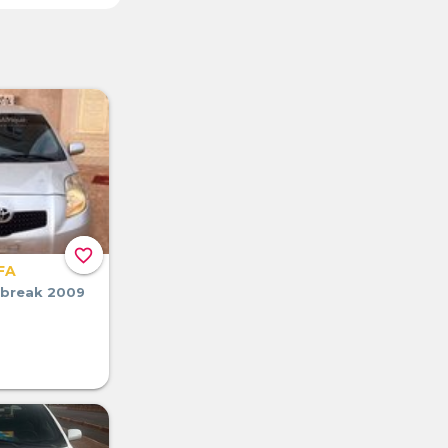
favorite_border
FA
 break 2009