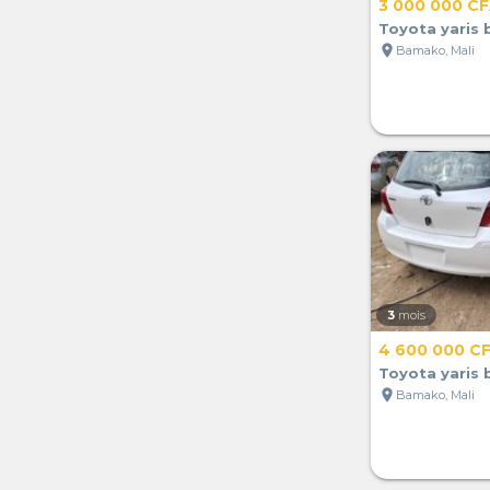
3 000 000 C
Toyota yaris
location_on
Bamako, Mali
3
mois
4 600 000 C
Toyota yaris
location_on
Bamako, Mali