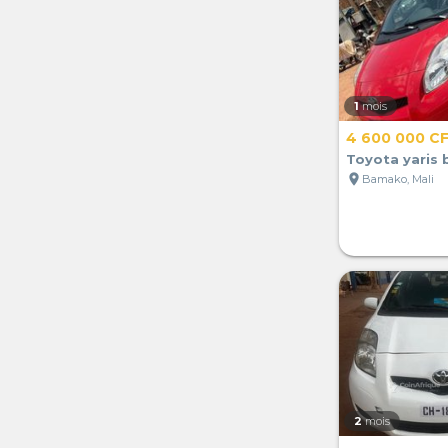
1
mois
4 600 000 C
Toyota yaris
location_on
Bamako, Mali
2
mois