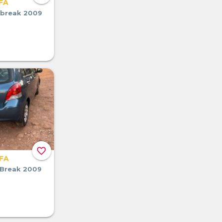
FA
 break 2009
favorite_border
CFA
 Break 2009