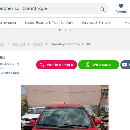
favorite
search
Favoris
tromenager
Mode, Beauté & Pour l'enfant
Services & Emploi
Mai
Publicité
les
Voitures
toyota
Toyota yaris break 2009
NG
e depuis
4
phone
email
Voir le numéro
Whatsapp
es
8 Annonces