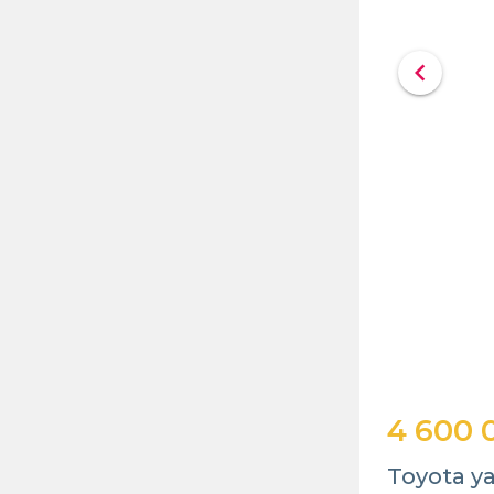
chevron_left
4 600 
Toyota ya