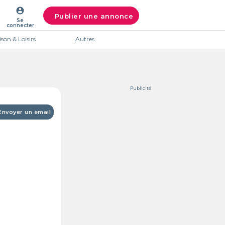
account_circle
Publier une annonce
Se
connecter
son & Loisirs
Autres
Publicité
Envoyer un email