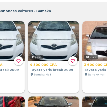
 annonces Voitures - Bamako
15
jours
18
jours
favorite_border
favorite_border
FA
4 500 000 CFA
3 600 000 C
 break 2009
Toyota yaris break 2009
Toyota yaris
location_on
location_on
Bamako, Mali
Bamako, Mali