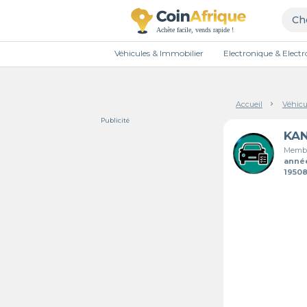
Véhicules & Immobilier
Electronique & Elec
Accueil
Véhicu
Publicité
KA
Membr
anné
1950